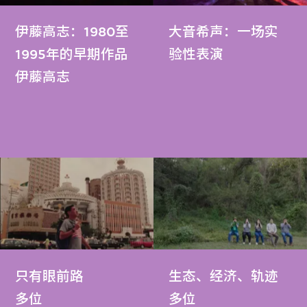
伊藤高志：1980至
大音希声：一场实
1995年的早期作品
验性表演
伊藤高志
只有眼前路
生态、经济、轨迹
多位
多位