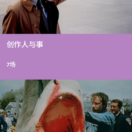
创作人与事
7场