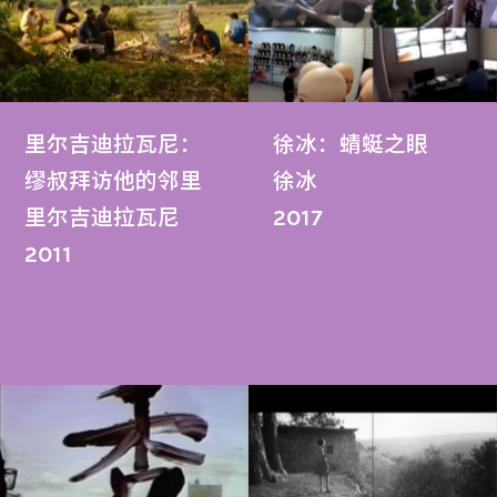
里尔吉迪拉瓦尼：
徐冰：蜻蜓之眼
缪叔拜访他的邻里
徐冰
里尔吉迪拉瓦尼
2017
2011