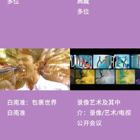
多位
典藏
多位
白南准：包裹世界
录像艺术及其中
白南准
介：录像/艺术/电视
公开会议