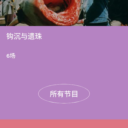
钩沉与遗珠
6场
所有节目