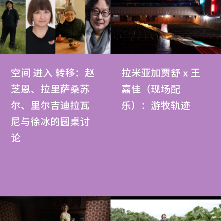
空间 进入 转移：赵
拉米亚加贾舒 x 王
芝恩、拉里萨桑苏
嘉佳（现场配
尔、里尔吉迪拉瓦
乐）：游牧轨迹
尼与徐冰的圆桌讨
论