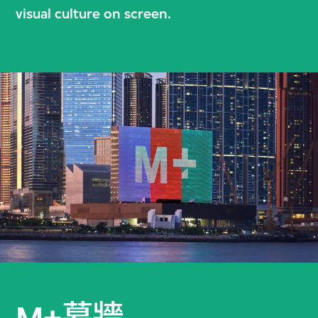
visual culture on screen.
M+幕牆