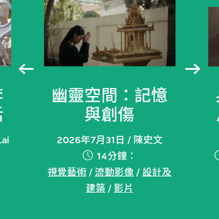
李
幽靈空間：記憶
話
與創傷
ai
2026年7月31日 / 陳史文
14分鐘：
章
視覺藝術
/
流動影像
/
設計及
建築
/
影片