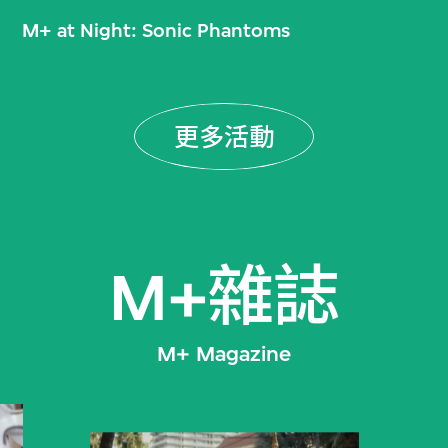
M+ at Night: Sonic Phantoms
更多活動
M+雜誌
M+ Magazine