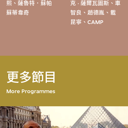
熙、薩魯特．蘇帕
克 · 薩爾瓦圖斯、車
蘇蒂韋奇
智良、趙德胤、載
昆寧、CAMP
更多節目
More Programmes