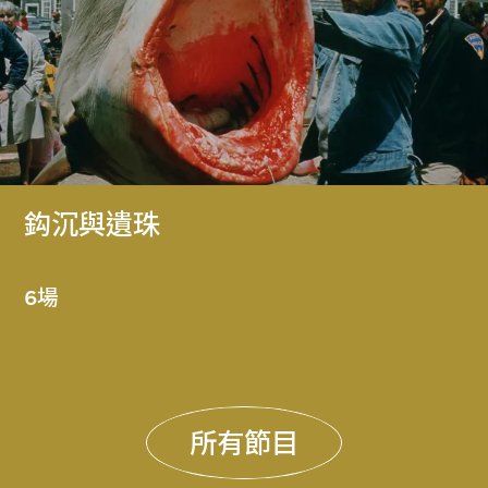
鈎沉與遺珠
6場
所有節目