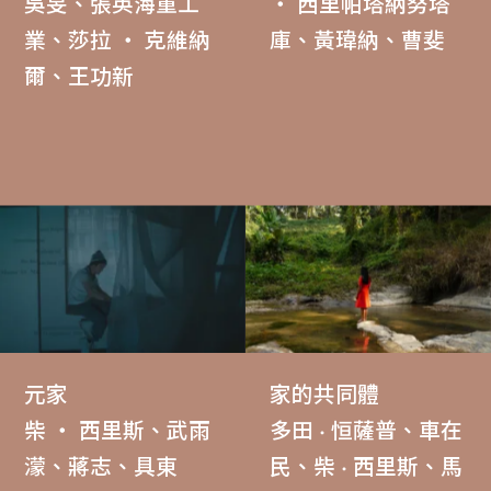
吳旻、張英海重工
‧ 西里帕塔納努塔
業、莎拉 ‧ 克維納
庫、黃瑋納、曹斐
爾、王功新
元家
家的共同體
柴 ‧ 西里斯、武雨
多田 · 恒薩普、車在
濛、蔣志、具東
民、柴 · 西里斯、馬