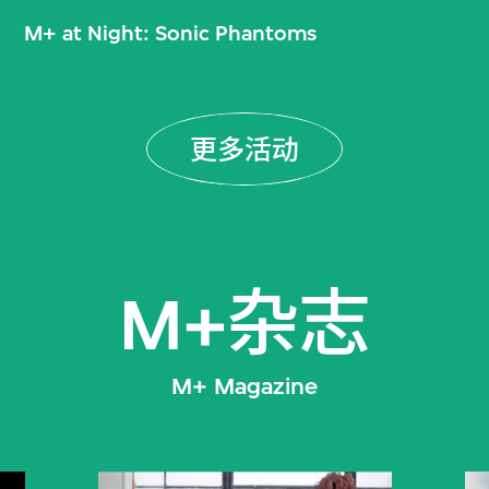
M+ at Night: Sonic Phantoms
更多活动
M+杂志
M+ Magazine