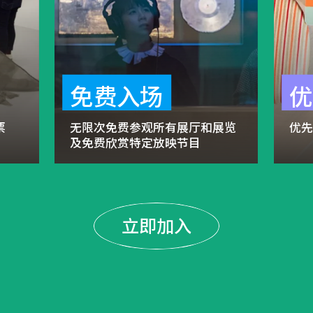
免费入场
优
票
无限次免费参观所有展厅和展览
优
及免费欣赏特定放映节目
立即加入