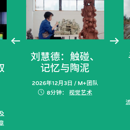
刘慧德：触碰、
叙
记忆与陶泥
2026年12月3日 / M+团队
8分钟：
视觉艺术
及
章